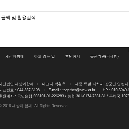
 모금액 및 활용실적
세상과함께
하고 있는 일
후원하기
유관기관(국세청)
사단법인 세상과함께
대표자 박환옥
세종 특별 자치시 장군면 영평사길 
|
|
대표번호 : 044-867-6198
E-mail : together@twtw.or.kr
HP : 010-5940
|
|
후원계좌 : 국민은행 603101-01-226283 / 농협 301-0174-7361-31 / 우체국 10
© 2018 세상과 함께. All Rights Reserved.