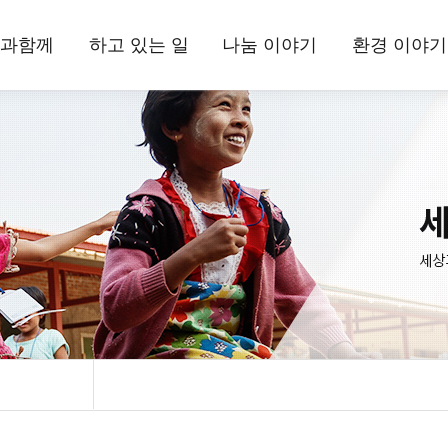
과함께
하고 있는 일
나눔 이야기
환경 이야기
상과함께
국내사업
현장 소식
삼보일배오체투
환경상
드립니다
해외사업
뉴스레터
활동 소식
는 사람들
환경사업
정기간행물
자료실
정보고
기부소식
삼보일배오체투
자료실
시는 길