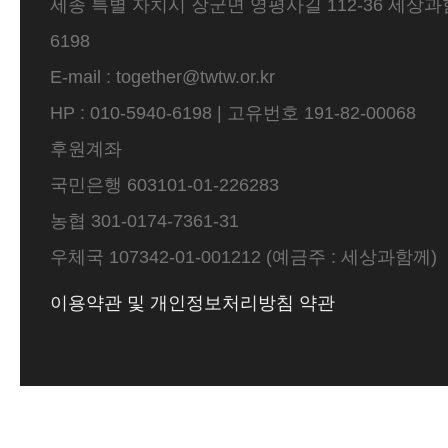
세종 특별 자치시 장군면 영평사길 112-36 세상과함께 
6198
E-mail : together@twtw.or.kr
HP : 010-5940-6198 | 고유번호 191-82-00068
후원계좌
국민은행 603101-01-226283
농협 301-0174-7361-31
우체국 107342-01-001212 (예금주 : 세상과함께)
이용약관 및 개인정보처리방침 약관