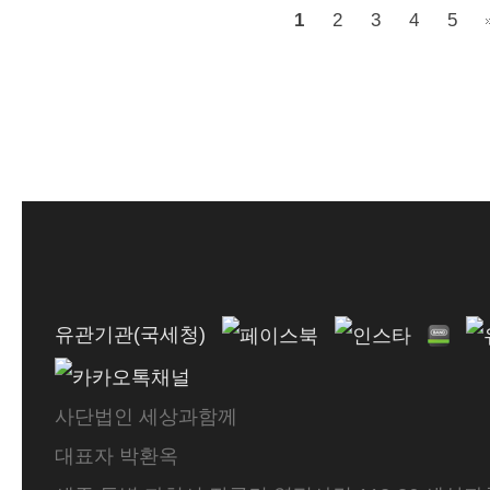
1
2
3
4
5
유관기관(국세청)
사단법인 세상과함께
대표자 박환옥