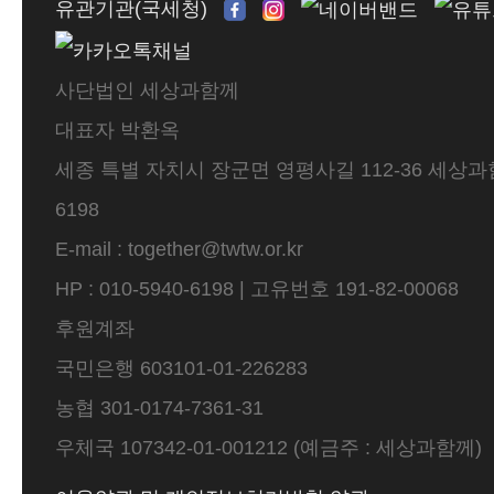
유관기관(국세청)
사단법인 세상과함께
대표자 박환옥
세종 특별 자치시 장군면 영평사길 112-36 세상과함께 
6198
E-mail : together@twtw.or.kr
HP : 010-5940-6198 | 고유번호 191-82-00068
후원계좌
국민은행 603101-01-226283
농협 301-0174-7361-31
우체국 107342-01-001212 (예금주 : 세상과함께)