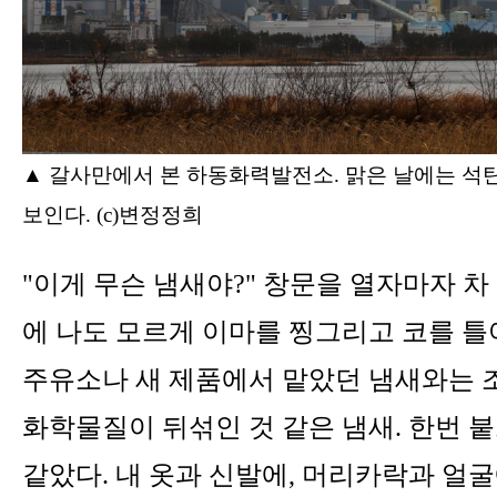
▲
갈사만에서 본 하동화력발전소. 맑은 날에는 석
보인다. (c)변정정희
"이게 무슨 냄새야?" 창문을 열자마자 차
에 나도 모르게 이마를 찡그리고 코를 틀
주유소나 새 제품에서 맡았던 냄새와는 조
화학물질이 뒤섞인 것 같은 냄새. 한번 
같았다. 내 옷과 신발에, 머리카락과 얼굴