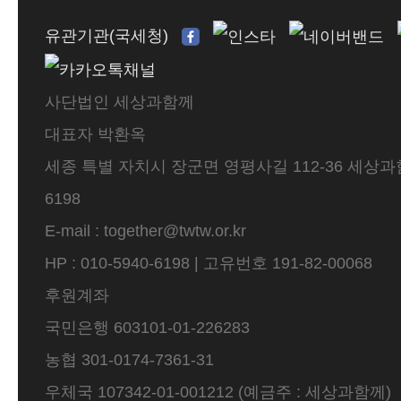
유관기관(국세청)
사단법인 세상과함께
대표자 박환옥
세종 특별 자치시 장군면 영평사길 112-36 세상과함께 
6198
E-mail : together@twtw.or.kr
HP : 010-5940-6198 | 고유번호 191-82-00068
후원계좌
국민은행 603101-01-226283
농협 301-0174-7361-31
우체국 107342-01-001212 (예금주 : 세상과함께)