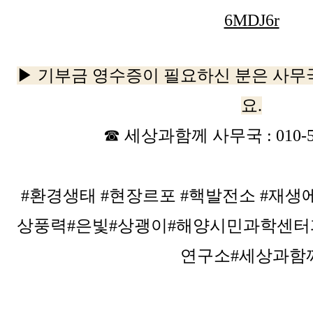
6MDJ6r
▶ 기부금 영수증이 필요하신 분은 사무
요.
☎ 세상과함께 사무국 : 010-59
#환경생태 #현장르포 #핵발전소 #재생
상풍력#은빛#상괭이#해양시민과학센
연구소#세상과함