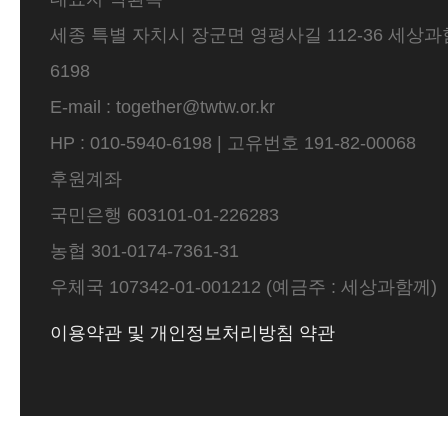
세종 특별 자치시 장군면 영평사길 112-36 세상과함께 
6198
E-mail : together@twtw.or.kr
HP : 010-5940-6198 | 고유번호 191-82-00068
후원계좌
국민은행 603101-01-226283
농협 301-0174-7361-31
우체국 107342-01-001212 (예금주 : 세상과함께)
이용약관 및 개인정보처리방침 약관