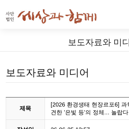
보도자료와 미
보도자료와 미디어
[2026 환경생태 현장르포6]
제목
견한 '은빛 등'의 정체... 놀랍다