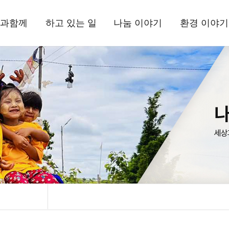
과함께
하고 있는 일
나눔 이야기
환경 이야기
상과함께
국내사업
현장 소식
삼보일배오체투
환경상
드립니다
해외사업
뉴스레터
활동 소식
는 사람들
환경사업
정기간행물
자료실
정보고
기부소식
삼보일배오체투
자료실
시는 길