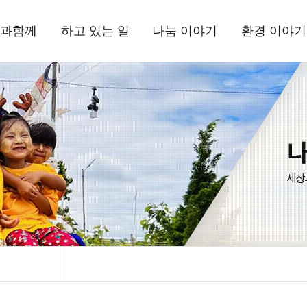
과함께
하고 있는 일
나눔 이야기
환경 이야기
상과함께
국내사업
현장 소식
삼보일배오체투
환경상
드립니다
해외사업
뉴스레터
활동 소식
는 사람들
환경사업
정기간행물
자료실
정보고
기부소식
삼보일배오체투
자료실
시는 길