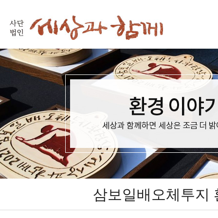
삼보일배오체투지 