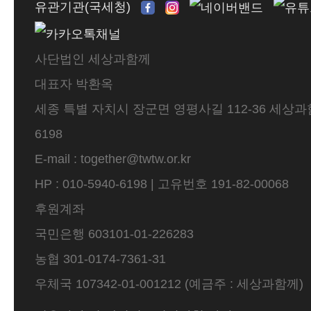
유관기관(국세청)
사단법인 세상과함께
대표자 박환옥
세종 특별 자치시 장군면 영평사길 112-36 세상과함께 
6198
E-mail : together@twtw.or.kr
HP : 010-5940-6198 | 고유번호 191-82-00068
후원계좌
국민은행 603101-01-226283
농협 301-0174-7361-31
우체국 107342-01-001212 (예금주 : 세상과함께)