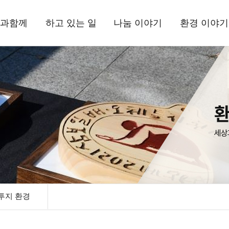
과함께
하고 있는 일
나눔 이야기
환경 이야기
상과함께
국내사업
현장 소식
삼보일배오체투
환경상
드립니다
해외사업
뉴스레터
활동 소식
는 사람들
환경사업
정기간행물
자료실
정보고
기부소식
삼보일배오체투
자료실
시는 길
투지 환경