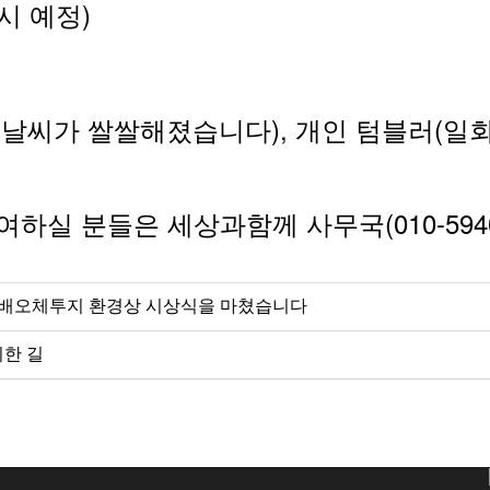
4시 예정)
림(날씨가 쌀쌀해졌습니다), 개인 텀블러(일
(010-594
여하실
분들은
세상과함께
사무국
보일배오체투지 환경상 시상식을 마쳤습니다
위한 길