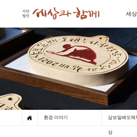
세상
세
인사
함께하
재
오
환경 이야기
삼보일배오체
상