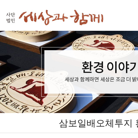
삼보일배오체투지 