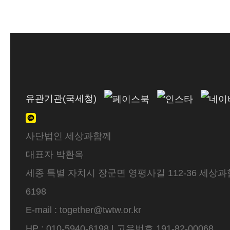
유관기관(국세청)
사단법인 세상과함께
대표자 박환옥
세종 특별 자치시 장군면 영평사길 112-36 세상과함께 
6198
E-mail : together@twtw.or.kr
HP : 010-5940-6198 | 고유번호 191-82-00068