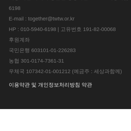
6198
E-mail : together@twtw.or.kr
HP : 010-5940-6198 | 고유번호 191-82-00068
후원계좌
국민은행 603101-01-226283
농협 301-0174-7361-31
우체국 107342-01-001212 (예금주 : 세상과함께)
이용약관 및 개인정보처리방침 약관