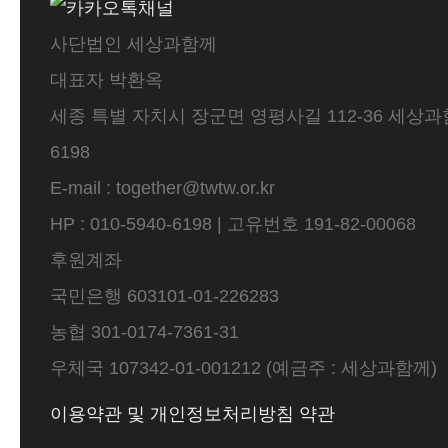
사단법인 세상과함께
대표자 박환옥
세종 특별 자치시 장군면 영평사길 112-36 세상과함께 
6198
E-mail : together@twtw.or.kr
HP : 010-5940-6198 | 고유번호 191-82-00068
후원계좌
국민은행 603101-01-226283
농협 301-0174-7361-31
우체국 107342-01-001212 (예금주 : 세상과함께)
이용약관 및 개인정보처리방침 약관