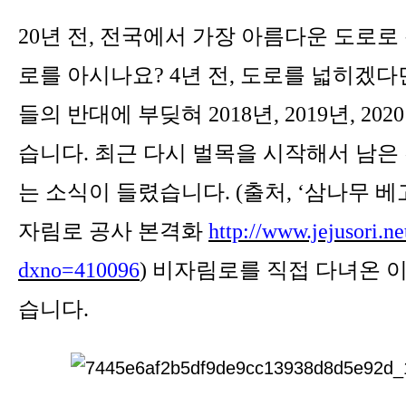
20
년 전
,
전국에서 가장 아름다운 도로로
로를 아시나요
?
4
년 전
,
도로를 넓히겠다
들의 반대에 부딪혀
2018
년
, 2019
년
, 2020
습니다
.
최근 다시 벌목을 시작해서 남은
는 소식이 들렸습니다
. (
출처
, ‘
삼나무 베
자림로 공사 본격화
http://www.jejusori.n
dxno=410096
)
비자림로를 직접 다녀온 
습니다
.