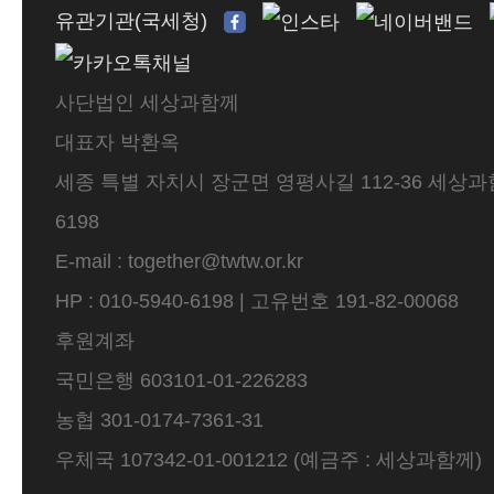
유관기관(국세청)
사단법인 세상과함께
대표자 박환옥
세종 특별 자치시 장군면 영평사길 112-36 세상과함께 
6198
E-mail : together@twtw.or.kr
HP : 010-5940-6198 | 고유번호 191-82-00068
후원계좌
국민은행 603101-01-226283
농협 301-0174-7361-31
우체국 107342-01-001212 (예금주 : 세상과함께)