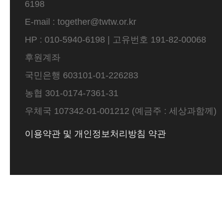
6198
E-mail : together@twtw.or.kr
HP : 010-5940-6198 | 고유번호 191-82-00068
후원계좌
국민은행 603101-01-226283
농협 301-0174-7361-31
우체국 107342-01-001212 (예금주 : 세상과함께)
이용약관 및 개인정보처리방침 약관