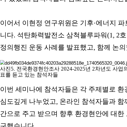
이어서 이현정 연구위원은
기후
·
에너지 파
니다
.
석탄화력발전소 삼척블루파워
(1, 2
호
정의행진 운동 사례를 발표했고
,
함께 논
사진
5.
전국환경현안조사
2024-2025
년
2
차년도 사업
표를 듣고 있는 참석자들
이번 세미나에 참석자들은 각 주제별로 환
심도깊게 나누었고
,
온라인 참석자들과 함
간으로 주고 받으며 향후 환경현안에 대한
구했습니다
.