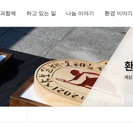
과함께
하고 있는 일
나눔 이야기
환경 이야기
상과함께
국내사업
현장 소식
삼보일배오체투
환경상
드립니다
해외사업
뉴스레터
활동 소식
는 사람들
환경사업
정기간행물
자료실
정보고
기부소식
삼보일배오체투
자료실
시는 길