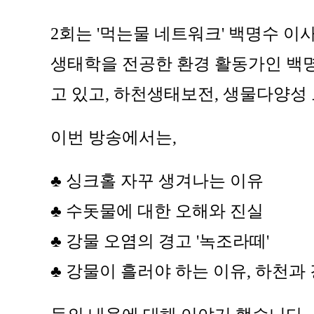
2회는 '먹는물 네트워크' 백명수 이
생태학을 전공한 환경 활동가인 백
고 있고, 하천생태보전, 생물다양성
이번 방송에서는,
♣
싱크홀 자꾸 생겨나는 이유
♣
수돗물에 대한 오해와 진실
♣
강물 오염의 경고 '녹조라떼'
♣
강물이 흘러야 하는 이유, 하천과