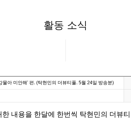
활동 소식
강물아 미안해' 편. (탁현민의 더뷰티풀. 5월 24일 방송분)
한 내용을 한달에 한번씩 탁현민의 더뷰티