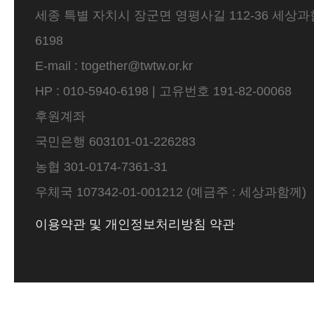
세종 특별 자치시 장군면 영평사길 112-36 세상과함께 
6198
E-mail : together@twtw.or.kr
HP : 010-5940-6198 | 고유번호 191-82-00068
후원계좌
국민은행 603101-01-226283
농협 301-0174-7361-31
우체국 107342-01-001212 (예금주 : 세상과함께)
이용약관 및 개인정보처리방침 약관