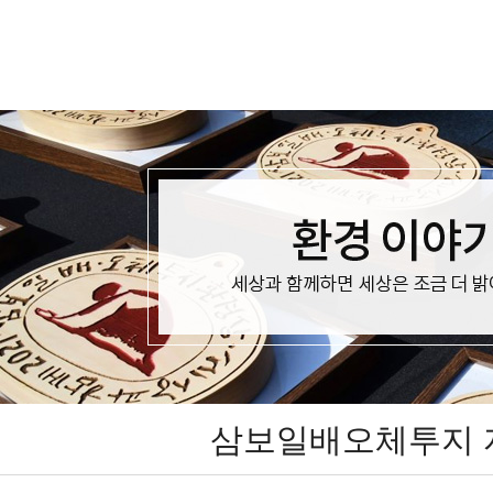
삼보일배오체투지 