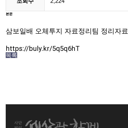
조회수
2,224
본문
삼보일배 오체투지 자료정리팀 정리자
https://buly.kr/5q5q6hT
목록