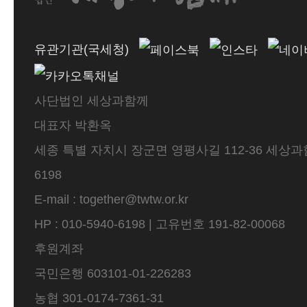
유관기관(국세청)
사단법인 세상과함께
대표자 박환옥
세종 특별 자치시 장군면 영평사길 112-36 세상과함께 
6198
E-mail : together@twtw.or.kr
HP : 010-5940-6198 | 고유번호 191-82-00068
후원계좌
국민은행 603101-01-226283
농협 301-0174-7361-31