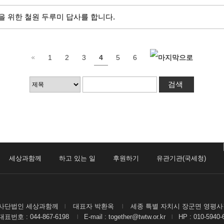
을 위한 철원 두루미 답사를 합니다.
1
2
3
4
5
6
세상과함께
하고 있는 일
후원하기
유관기관(국세청)
사단법인 세상과함께
대표자 박환옥
세종 특별 자치시 장군면 영평사길 
|
|
대표번호 : 044-867-6198
E-mail : together@twtw.or.kr
HP : 010-5940
|
|