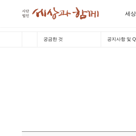
세상
세
궁금한 것
공지사항 및 Q
인사
함께하
재
오