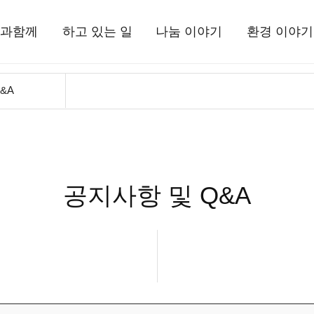
과함께
하고 있는 일
나눔 이야기
환경 이야기
상과함께
국내사업
현장 소식
삼보일배오체투
환경상
&A
드립니다
해외사업
뉴스레터
활동 소식
는 사람들
환경사업
정기간행물
자료실
정보고
기부소식
삼보일배오체투
공지사항 및 Q&A
자료실
시는 길