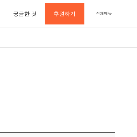
궁금한 것
후원하기
전체메뉴
지
공지사항 및 Q&A
후원하기
나의 후원내역
보도자료와 미디어
지